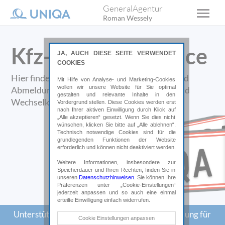
GeneralAgentur
Roman Wessely
Kfz-Anmeldeservice
JA, AUCH DIESE SEITE VERWENDET
COOKIES
Hier finden Sie alle Informationen zur An- und
Mit Hilfe von Analyse- und Marketing-Cookies
wollen wir unsere Website für Sie optimal
Abmeldung Ihres Fahrzeuges, zu Wunsch- und
gestalten und relevante Inhalte in den
Wechselkennzeichen und vieles mehr.
Vordergrund stellen. Diese Cookies werden erst
nach Ihrer aktiven Einwilligung durch Klick auf
„Alle akzeptieren“ gesetzt. Wenn Sie dies nicht
wünschen, klicken Sie bitte auf „Alle ablehnen“.
Technisch notwendige Cookies sind für die
grundlegenden Funktionen der Website
erforderlich und können nicht deaktiviert werden.
Weitere Informationen, insbesondere zur
Speicherdauer und Ihren Rechten, finden Sie in
unseren
Datenschutzhinweisen
. Sie können Ihre
Präferenzen unter „Cookie-Einstellungen“
jederzeit anpassen und so auch eine einmal
erteilte Einwilligung einfach widerrufen.
Unterstützung von Kunden für die Kfz-Anmeldung für
Technische Cookies
Cookie Einstellungen anpassen
den Bezirk Oberpullendorf.