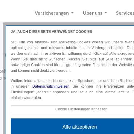
Versicherungen
Über uns
Service
JA, AUCH DIESE SEITE VERWENDET COOKIES
Mit Hilfe von Analyse- und Marketing-Cookies wollen wir unsere Websi
optimal gestalten und relevante Inhalte in den Vordergrund stellen. Di
Wenn es um Ihr Recht geht!
werden erst nach Ihrer aktiven Einwilligung durch Klick auf „Alle akzeptiere
Wenn Sie dies nicht wünschen, klicken Sie bitte auf „Alle ablehnen“.
notwendige Cookies sind für die grundlegenden Funktionen der Website e
keiten ist auch der friedlichste Mensch nicht gefeit. Das kann 
und können nicht deaktiviert werden.
ine Rechtsschutzversicherung hilft das finanzielle Risiko zu m
Weitere Informationen, insbesondere zur Speicherdauer und Ihren Rechten,
in unseren
Datenschutzhinweisen
. Sie können Ihre Präferenzen unte
Online abschließen*
Einstellungen“ jederzeit anpassen und so auch eine einmal erteilte Ei
einfach widerrufen.
*Weiterleitung auf uniqa.at
Technische Cookies
Cookie Einstellungen anpassen
Diese Cookies sind für die grundlegenden Funktionen der Website e
und können nicht deaktiviert werden.
Alle akzeptieren
Analyse Cookies