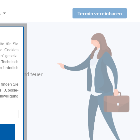
Termin vereinbaren
s
te für Sie
ese Cookies
n“ gesetzt.
 Technisch
rforderlich
belastend und teuer
inimieren.
 finden Sie
r „Cookie-
nwilligung
rforderlich