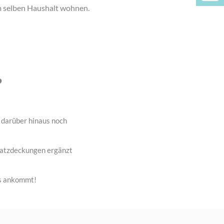
m selben Haushalt wohnen.
?
t darüber hinaus noch
satzdeckungen ergänzt
es ankommt!