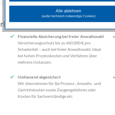
Diese Cookies unterstützen beim Sammeln allgemeiner Date
Website-Nutzung. Damit analysieren wir das Verhalten und die Zugr
Alle ablehnen
der Besuchenden und können in weiterer Folge die zur Verfügung 
(außer technisch notwendige Cookies)
Inhalte und Funktionen optimieren.
vatrechtsschutz-Versicherung für Si
Marketing Cookies
Diese Cookies dienen dazu Marketingaktivitäten zu optimieren und
Finanzielle Absicherung bei freier Anwaltswahl
unseren Werbepartnern genutzt, um Ihnen sowohl auf unserer Seit
Versicherungsschutz bis zu 460.000 € pro
auf anderen Webseiten passendere Werbung und Inhalte anzuzeige
Schadenfall – auch bei freier Anwaltswahl. Ideal
bei hohen Prozesskosten und Verfahren über
mehrere Instanzen.
Umfassend abgesichert
Wir übernehmen für Sie Prozess-, Anwalts- und
Gerichtskosten sowie Zeugengebühren oder
Kosten für Sachverständige etc.