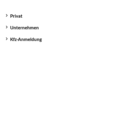
Privat
Unternehmen
Kfz-Anmeldung
Kontakt
Formulare
myUNIQA
Impressum
Datenschutzerklärung
Cookie Einstellungen