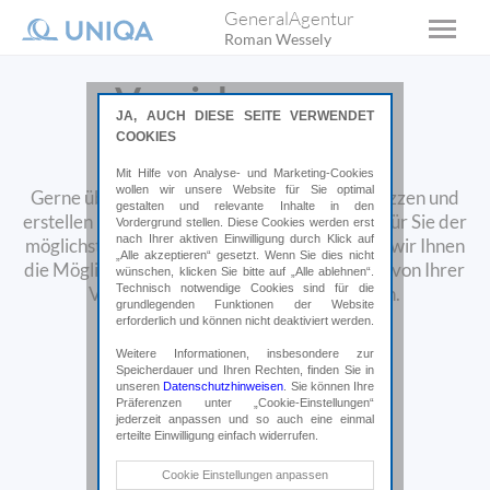
GeneralAgentur
Roman Wessely
Versicherungen
JA, AUCH DIESE SEITE VERWENDET
überprüfen
COOKIES
Mit Hilfe von Analyse- und Marketing-Cookies
wollen wir unsere Website für Sie optimal
Gerne überprüfen wir Ihre Versicherungspolizzen und
gestalten und relevante Inhalte in den
erstellen Ihnen ein Vergleichsangebot. Damit für Sie der
Vordergrund stellen. Diese Cookies werden erst
nach Ihrer aktiven Einwilligung durch Klick auf
möglichst geringste Aufwand entsteht, bieten wir Ihnen
„Alle akzeptieren“ gesetzt. Wenn Sie dies nicht
die Möglichkeit, Ihre aktuellen Polizzen direkt von Ihrer
wünschen, klicken Sie bitte auf „Alle ablehnen“.
Technisch notwendige Cookies sind für die
Versicherung an uns schicken zu lassen.
grundlegenden Funktionen der Website
erforderlich und können nicht deaktiviert werden.
Weitere Informationen, insbesondere zur
Speicherdauer und Ihren Rechten, finden Sie in
unseren
Datenschutzhinweisen
. Sie können Ihre
Präferenzen unter „Cookie-Einstellungen“
jederzeit anpassen und so auch eine einmal
erteilte Einwilligung einfach widerrufen.
Technische Cookies
Cookie Einstellungen anpassen